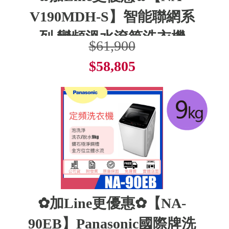
V190MDH-S】智能聯網系
列 變頻溫水滾筒洗衣機
$61,900
$58,805
了解更多
✿加Line更優惠✿【NA-
90EB】Panasonic國際牌洗