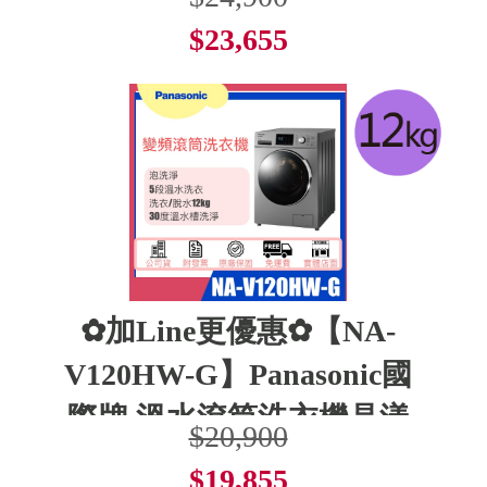
$23,655
了解更多
✿加Line更優惠✿【NA-
V120HW-G】Panasonic國
際牌 溫水滾筒洗衣機晶漾
$20,900
$19,855