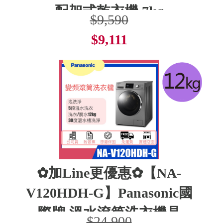
配架式乾衣機 7kg
$9,590
$9,111
了解更多
✿加Line更優惠✿【NA-
V120HDH-G】Panasonic國
際牌 溫水滾筒洗衣機晶
$24,900