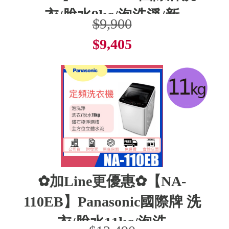
衣/脫水9kg/泡洗淨/新
$9,900
$9,405
了解更多
✿加Line更優惠✿【NA-
110EB】Panasonic國際牌 洗
衣/脫水11kg/泡洗